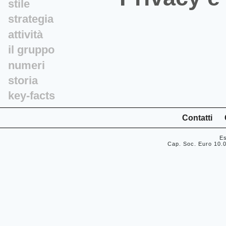
stile
strategia
attività
il gruppo
numeri
storia
key-facts
Contatti
Es
Cap. Soc. Euro 10.0